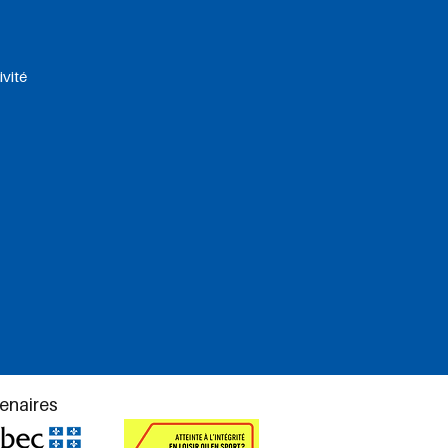
ivité
enaires