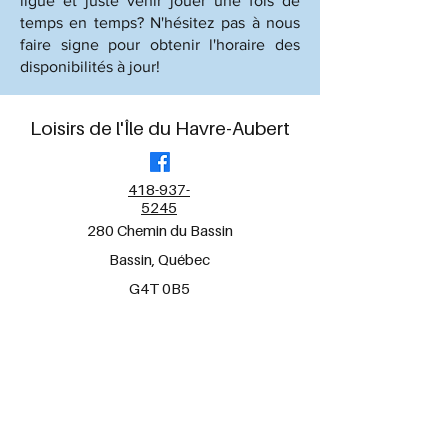
ligue et juste venir jouer une fois de
temps en temps? N'hésitez pas à nous
faire signe pour obtenir l'horaire des
disponibilités à jour!
Loisirs de l'Île du Havre-Aubert
418-937-
5245
280 Chemin du Bassin
Bassin, Québec
G4T 0B5
Termes et conditions
Politique de confidentialité
Déclaration d'accessibilité
Protection de l'intégrité